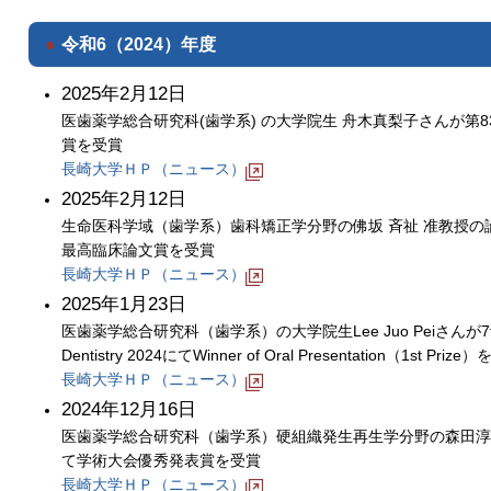
令和6（2024）年度
2025年2月12日
医歯薬学総合研究科(歯学系) の大学院生 舟木真梨子さんが
賞を受賞
長崎大学ＨＰ（ニュース）
2025年2月12日
生命医科学域（歯学系）歯科矯正学分野の佛坂 斉祉 准教授の論文が、APOS 
最高臨床論文賞を受賞
長崎大学ＨＰ（ニュース）
2025年1月23日
医歯薬学総合研究科（歯学系）の大学院生Lee Juo Peiさんが7th Bangkok
Dentistry 2024にてWinner of Oral Presentation（1st Prize
長崎大学ＨＰ（ニュース）
2024年12月16日
医歯薬学総合研究科（歯学系）硬組織発生再生学分野の森田淳
て学術大会優秀発表賞を受賞
長崎大学ＨＰ（ニュース）